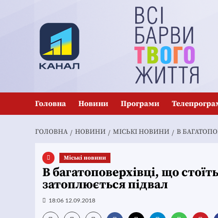
Перейти
до
вмісту
Головна
Новини
Програми
Телепрогра
ГОЛОВНА
НОВИНИ
MІСЬКІ НОВИНИ
В БАГАТОПО
Mіські новини
В багатоповерхівці, що стоїт
затоплюється підвал
18:06 12.09.2018