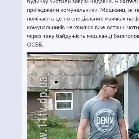
будинку чистили зовсім недавно. А жителі
приїжджали комунальники. Мешканці ж тве
помічають це по спеціальних маячках на фа
комунальників не хвилює вже останні чоти
через таку байдужість мешканці багатопо
ОСББ.
Відеопрогравач