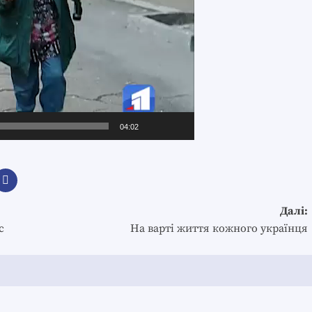
04:02
Далі:
с
На варті життя кожного українця