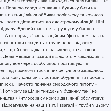
им що багатоповерхівка знаходиться біля балки – це
ців.Першою серед мешканців будинку бити на
 з п’ятниці жінка оббиває поріг жеку та кожного
ь і потоп дістанеться до електрокомунікацій .Цілі
підвалу. Єдиний шанс не загрузнути у багнюці –
к. А от поряд з “каналізаційним “фонтаном” навіть
ючі потоки виходять з труби через відкриту
и, якщо й приїжджають на виклик, то частково
. Деякі мешканці взагалі вважають – каналізація з
 знову все через особливості розташування
ені під нахилом і тиск в них регулярно зашкалює.
валила комунальників листами обурення та прохань
ідписки. Начебто причина смердючого потопу –
. І от чому за цілий тиждень у будинку так і не
вництва Житлосервісу номер два, який обслуговує
ідреагували на наш візит. І взагалі – труби у цьому