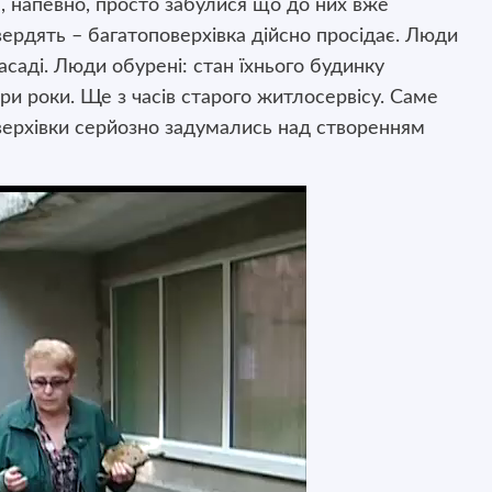
 , напевно, просто забулися що до них вже
рдять – багатоповерхівка дійсно просідає. Люди
саді. Люди обурені: стан їхнього будинку
ри роки. Ще з часів старого житлосервісу. Саме
верхівки серйозно задумались над створенням