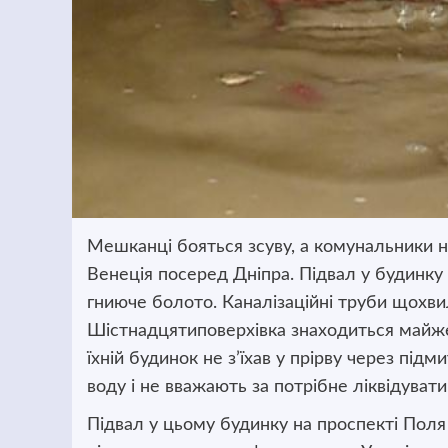
Мешканці бояться зсуву, а комунальники ні
Венеція посеред Дніпра. Підвал у будинк
гниюче болото. Каналізаційні труби щохви
Шістнадцятиповерхівка знаходиться майже
їхній будинок не з’їхав у прірву через пі
воду і не вважають за потрібне ліквідувати
Підвал у цьому будинку на проспекті Поля 