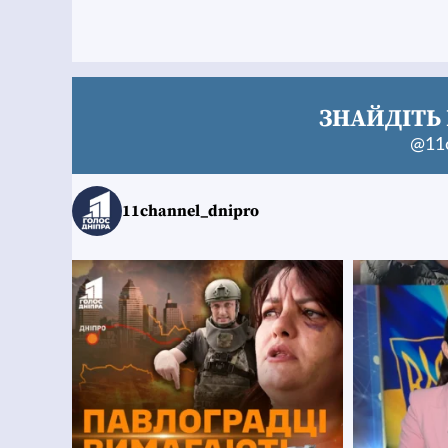
ЗНАЙДІТЬ 
@11c
11channel_dnipro