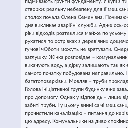
підмивають грунти фундаменту. У купі з т
створює реальну небезпеку для її мешкан
сполох почала Олена Семенівна. Починаючи
дня викликає аварійні служби. Адже ось-ос
ріки відходів розтеклися майже по усьому 
рухатися по острівках з дерев’яних дощечо
гумові чОботи можуть не врятувати. Смерд
заглушку. Жінка розповідає – комунальник
викачують воду, а дірку залишають так як є
самого початку побудована неправильно. І
багатоповерхівки. Мовляв – труби проклад
Голова ініціативної групи будинку вже за
про допомогу. Однак у відповідь – лише в
забиті труби. І у цьому винні самі мешканці
прочистили каналізацію – питання до кері
цю адресу. Комунальники на диво спокійно в