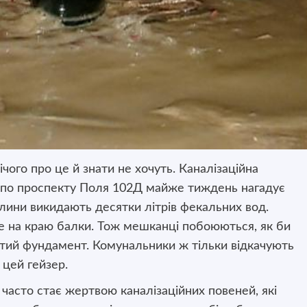
чого про це й знати не хочуть.
Каналізаційна
у по проспекту Поля 102Д майже тиждень нагадує
лини викидають десятки літрів фекальних вод.
 на краю балки. Тож мешканці побоюються, як би
дмитий фундамент. Комунальники ж тільки відкачують
 цей гейзер.
часто стає жертвою каналізаційних повеней, які