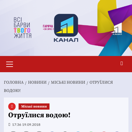
Перейти
до
вмісту
Основне
меню
ГОЛОВНА
НОВИНИ
MІСЬКІ НОВИНИ
ОТРУЇЛИСЯ
ВОДОЮ!
Mіські новини
Отруїлися водою!
17:36 19.09.2018