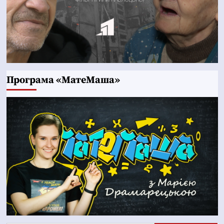
Програма «МатеМаша»