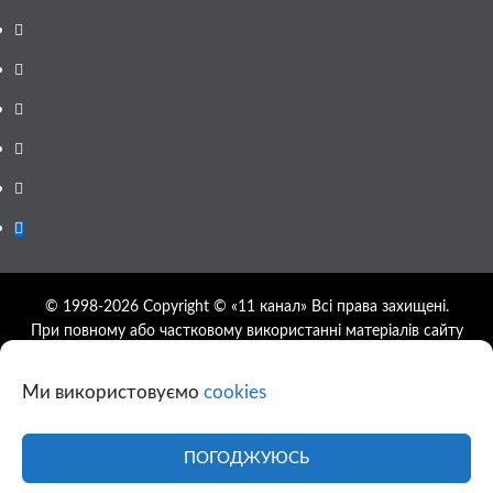
Facebook
YouTube
Telegram
Instagram
Twitter
Google
News
© 1998-2026 Copyright © «11 канал» Всі права захищені.
При повному або частковому використанні матеріалів сайту
11tv.dp.ua відкрите гіперпосилання на першоджерело
обов'язкове, розташування гіперпосилання не нижче другого
Ми використовуємо
cookies
абзацу.
Використання фотографій та відео сайту 11tv.dp.ua
дозволяється за умови посилання на джерело та прямого
ПОГОДЖУЮСЬ
посилання на сайт.