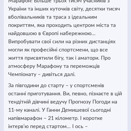
Марафон! Більше трьох тисяч учасників з
України та інших куточків світу, десятки тисяч
вболівальників та
траса з ідеальним
покриттям, яка проходить центром міста та
найдовшою в Європі набережною…
Випробувати свої сили на різних дистанціях
могли як професійні спортсмени, що все
життя присвятили бігу, так і аматори. Про
атмосферу Марафону та переможців
Чемпіонату – дивіться далі.
За півгодини до старту – у спортсменів
останні приготування. Ви, певно, пізнаєте в цій
тендітній дівчині ведучу Прогнозу Погоди на
11-му каналі. У Ганни Демишевої сьогодні
напівмарафон – 21 кілометр. І коротке
інтерв’ю перед стартом… І ось –