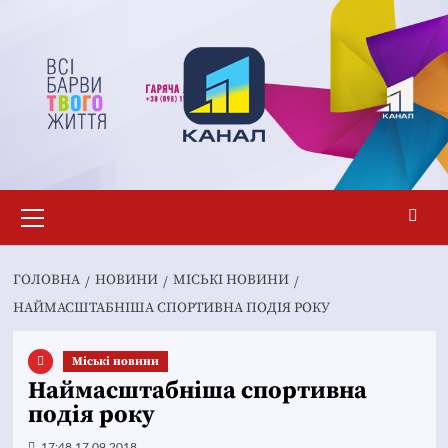
Перейти
до
вмісту
Основне
меню
ГОЛОВНА
НОВИНИ
MІСЬКІ НОВИНИ
НАЙМАСШТАБНІША СПОРТИВНА ПОДІЯ РОКУ
Mіські новини
Наймасштабніша спортивна
подія року
17:48 17.09.2018