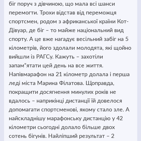
біг поруч з дівчиною, що мала всі шанси
перемогти. Трохи відстав від переможця
спортсмен, родом з африканської країни Кот-
Дівуар, де біг – то майже національний вид
спорту. А це вже нагадує весільний забіг на 5
кілометрів, його здолали молодята, які щойно
вийшли із РАГСу. Кажуть – захотіли
запам”ятати цей день на все життя.
Напівмарафон на 21 кілометр долала і перша
леді міста Марина Філатова. Щоправда,
покращити досягнення минулих років не
вдалось – наприкінці дистанції їй довелося
допомагати спортсменові, якому стало зле. А
найскладнішу марафонську дистанцію у 42
кілометри сьогодні долало більше двох
сотень бігунів. Найліпший результат – 2