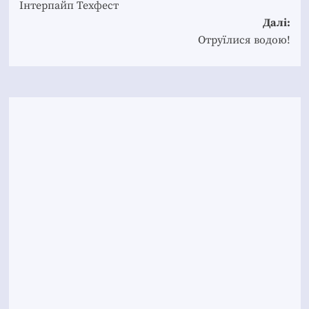
Інтерпайп Техфест
Далі:
Отруїлися водою!