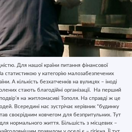
дністю. Для нашої країни питання фінансової
а статистикою у категорію малозабезпечених
ни. А кількість безхатченків на вулицях – іноді
олених стають благодійні організації. На перший
подвір’я на житломасиві Тополя. На справді ж це
дей. Всередині нас зустрічає керівник “будинку
тав своєрідним ковчегом для безпритульних. Тут
для нормального життя. Більшість з місцевих –
айголовнішим правилом у оселі є – гігієна. Її тут