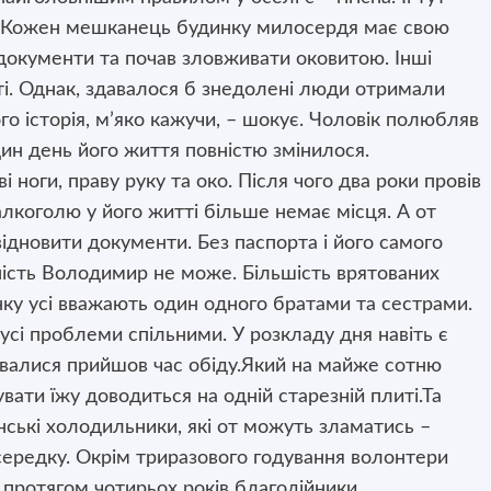
 Кожен мешканець будинку милосердя має свою
 документи та почав зловживати оковитою. Інші
і. Однак, здавалося б знедолені люди отримали
го історія, м’яко кажучи, – шокує. Чоловік полюбляв
 один день його життя повністю змінилося.
 ноги, праву руку та око. Після чого два роки провів
 алкоголю у його житті більше немає місця. А от
ідновити документи. Без паспорта і його самого
ність Володимир не може. Більшість врятованих
нку усі вважають один одного братами та сестрами.
усі проблеми спільними. У розкладу дня навіть є
увалися прийшов час обіду.Який на майже сотню
вати їжу доводиться на одній старезній плиті.Та
янські холодильники, які от можуть зламатись –
середку. Окрім триразового годування волонтери
е протягом чотирьох років благодійники