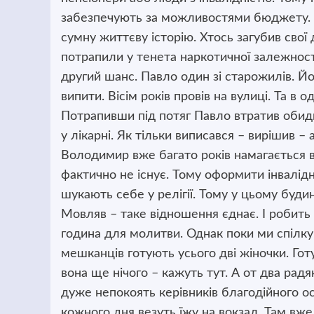
забезпечують за можливостями бюджету.
сумну життєву історію. Хтось загубив свої
потрапили у тенета наркотичної залежност
другий шанс. Павло один зі старожилів. Йо
випити. Вісім років провів на вулиці. Та в
Потрапивши під потяг Павло втратив обидві
у лікарні. Як тільки виписався – вирішив –
Володимир вже багато років намагається в
фактично не існує. Тому оформити інвалід
шукають себе у релігії. Тому у цьому буди
Мовляв – таке відношення єднає. І робить 
година для молитви. Однак поки ми спілк
мешканців готують усього дві жіночки. Готу
вона ще нічого – кажуть тут. А от два рад
дуже непокоять керівників благодійного о
кожного дня везуть їжу на вокзал. Там вж