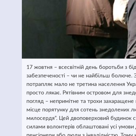
17 жовтня – всесвітній день боротьби з бі
забезпеченості – чи не найбільш болюче.
З
потрапляє мало не третина населення Украї
просто лякає. Рятівним островом для знед
погляд – непримітне та трохи захаращене 
місце порятунку для сотень знедолених лю
милосердя”. Цей двоповерховий будинок с
силами волонтерів облаштовані усі умови 
пенсіонери або люди з інвалідністю. Тому н