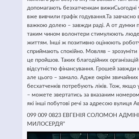
допомагають безхатченкам вижиСьогодні у
вже вивчили графік годування.Та завчасно 
важкою долею – завжди раді. А от думки п
таким чином волонтери стимулюють людей 
життям. Інші ж позитивно оцінюють роботу
сприймають спокійно. Мовляв – зрозуміти 
це пройшов. Таких благодійних організацій
відсутністю фінансування. Грошей завжди 
але цього – замало. Адже окрім звичайних 
бесхатченків потребують ліків. Тож, якщ
– можете звертатись за вказаним номером 
які інші побутові речі за адресою вулиця А
099 009 0823 ЕВГЕНІЯ СОЛОМОН АДМІ
МИЛОСЕРДЯ”
Відеопрогравач