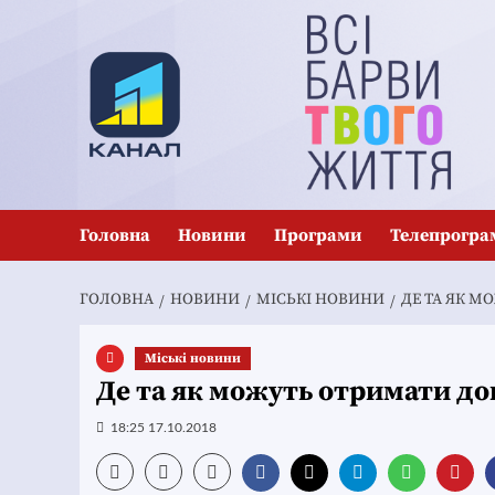
Перейти
до
вмісту
Головна
Новини
Програми
Телепрогра
ГОЛОВНА
НОВИНИ
MІСЬКІ НОВИНИ
ДЕ ТА ЯК 
Mіські новини
Де та як можуть отримати до
18:25 17.10.2018