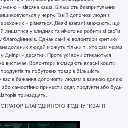
 меню – вівсяна каша. Більшість безпритульних
вишиковуються у чергу. Такій допомозі люди з
ерехожих – різняться. Деякі взагалі вважають, що
лишатися у злиднях та нічого не робити зі своїм
 благодійників. Однак самі ж волонтери критику
знедолених людей можуть тільки ті, хто сам через
 у Дніпрі – десятки. Проте усі вони стикаються
не вистачає. Волонтери вкладають власні кошти,
продуктів та побутових товарів більшість
о у вас є бажання допомогти людям з важкою долею
або самостійно принести одяг, продукти або будь-
віаторів тринадцять.
НІСТРАТОР БЛАГОДІЙНОГО ФОДНУ “КВАНТ