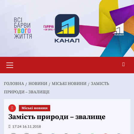
Перейти
до
вмісту
Основне
меню
ГОЛОВНА
НОВИНИ
MІСЬКІ НОВИНИ
ЗАМІСТЬ
ПРИРОДИ – ЗВАЛИЩЕ
Mіські новини
Замість природи – звалище
17:24 16.11.2018