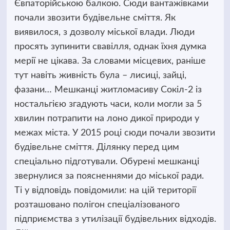
Євпаторійською балкою. Сюди вантажівками
почали звозити будівельне сміття.
Як
виявилося, з дозволу міської влади. Люди
просять зупинити свавілля, однак їхня думка
мерії не цікава. За словами місцевих, раніше
тут навіть живність була – лисиці, зайці,
фазани… Мешканці житломасиву Сокіл-2 із
ностальгією згадують часи, коли могли за 5
хвилин потрапити на лоно дикої природи у
межах міста. У 2015 році сюди почали звозити
будівельне сміття. Ділянку перед цим
спеціально підготували. Обурені мешканці
звернулися за поясненнями до міської ради.
Ті у відповідь повідомили: на цій території
розташовано полігон спеціалізованого
підприємства з утилізації будівельних відходів.