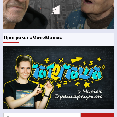
Програма «МатеМаша»
Пошук: