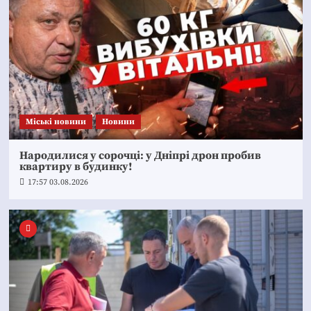
Mіські новини
Новини
Народилися у сорочці: у Дніпрі дрон пробив
квартиру в будинку!
17:57 03.08.2026