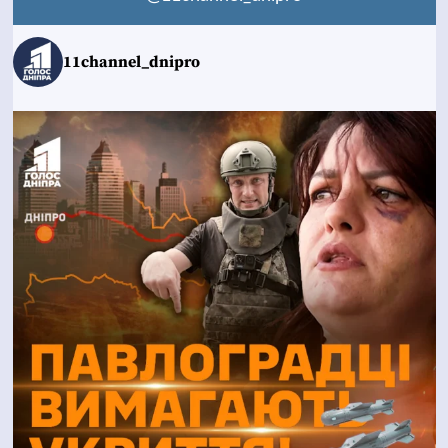
11channel_dnipro