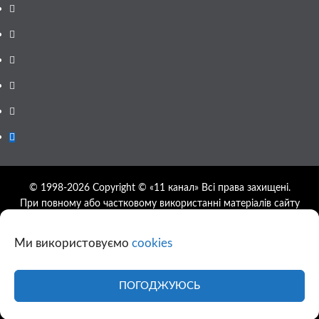
Facebook
YouTube
Telegram
Instagram
Twitter
Google
News
© 1998-2026 Copyright © «11 канал» Всі права захищені.
При повному або частковому використанні матеріалів сайту
11tv.dp.ua відкрите гіперпосилання на першоджерело
обов'язкове, розташування гіперпосилання не нижче другого
Ми використовуємо
cookies
абзацу.
Використання фотографій та відео сайту 11tv.dp.ua
дозволяється за умови посилання на джерело та прямого
ПОГОДЖУЮСЬ
посилання на сайт.