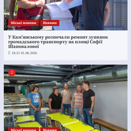
Mіські новини
Новини
У Кам’янському розпочали ремонт зупинок
громадського транспорту на площі Софії
Шаповалової
18:21 01.08.2026
Mіські новини
Новини