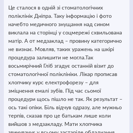
Це сталося в одній зі стоматологічних
поліклінік Дніпра. Таку інформацію і фото
начебто медичного знущання над сином
виклала на сторінці у соцмережі схвильована
матір.
А от медзаклад – провину категорично
не визнає. Мовляв, таких уражень на шкірі
процедура залишити не могла.Так
восьмирічний Гліб згадує останній візит до
стоматологічної поліклініки. Лікар прописав
хлопчику курс електрофорезу – для
зміцнення емалі зубів. Під час сьомої
процедури щось пішло не так. Як результат –
ось такі опіки. Біль відчув одразу, але мужньо
терпів, сказав про це батькам лише коли
вийшов з медзакладу. Мати хлопчика
звинувачує у всьому застаріле обладнання