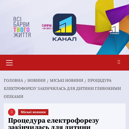
Перейти
до
вмісту
Основне
меню
ГОЛОВНА
НОВИНИ
MІСЬКІ НОВИНИ
ПРОЦЕДУРА
ЕЛЕКТРОФОРЕЗУ ЗАКІНЧИЛАСЬ ДЛЯ ДИТИНИ ГЛИБОКИМИ
ОПІКАМИ
Mіські новини
Процедура електрофорезу
закінчилась для дитини