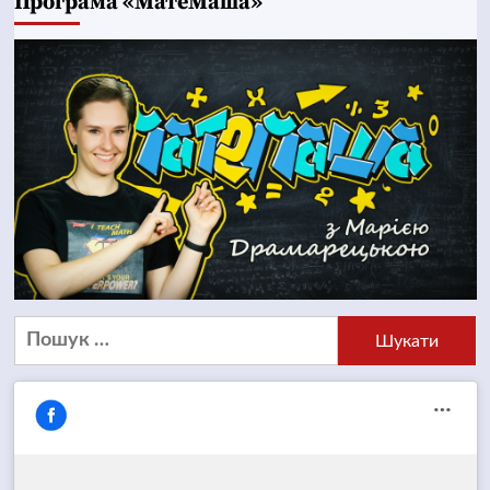
Програма «МатеМаша»
Пошук: