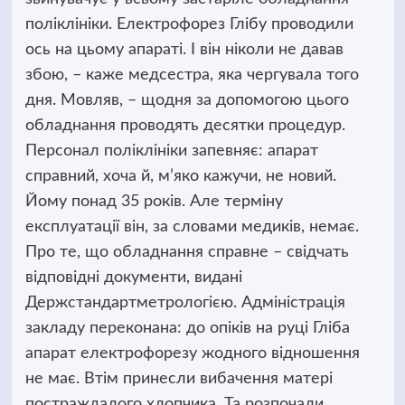
поліклініки. Електрофорез Глібу проводили
ось на цьому апараті. І він ніколи не давав
збою, – каже медсестра, яка чергувала того
дня. Мовляв, – щодня за допомогою цього
обладнання проводять десятки процедур.
Персонал поліклініки запевняє: апарат
справний, хоча й, м’яко кажучи, не новий.
Йому понад 35 років. Але терміну
експлуатації він, за словами медиків, немає.
Про те, що обладнання справне – свідчать
відповідні документи, видані
Держстандартметрологією. Адміністрація
закладу переконана: до опіків на руці Гліба
апарат електрофорезу жодного відношення
не має. Втім принесли вибачення матері
постраждалого хлопчика. Та розпочали