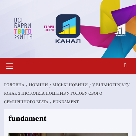
Перейти
до
вмісту
Основне
меню
ГОЛОВНА
НОВИНИ
MІСЬКІ НОВИНИ
У ВІЛЬНОГІРСЬКУ
ЮНАК З ПІСТОЛЕТА ПОЦІЛИВ У ГОЛОВУ СВОГО
СЕМИРІЧНОГО БРАТА
FUNDAMENT
fundament