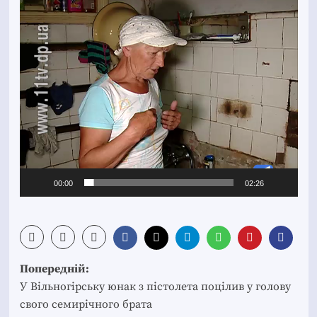
Відеопрогравач
00:00
02:26
Post
Попередній:
navigation
У Вільногірську юнак з пістолета поцілив у голову
свого семирічного брата