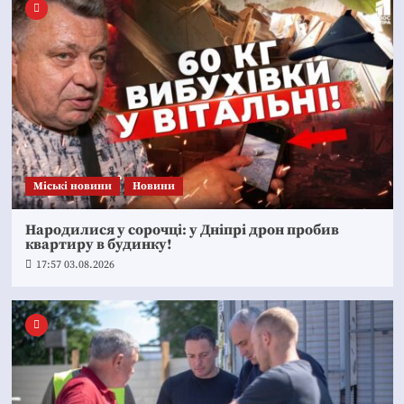
Mіські новини
Новини
Народилися у сорочці: у Дніпрі дрон пробив
квартиру в будинку!
17:57 03.08.2026