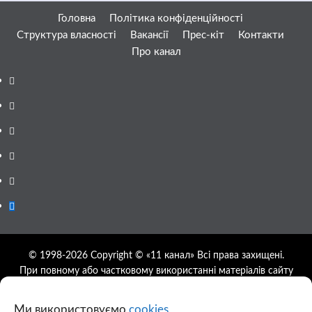
Головна
Політика конфіденційності
Структура власності
Вакансії
Прес-кіт
Контакти
Про канал
Facebook
YouTube
Telegram
Instagram
Twitter
Google
News
© 1998-2026 Copyright © «11 канал» Всі права захищені.
При повному або частковому використанні матеріалів сайту
11tv.dp.ua відкрите гіперпосилання на першоджерело
обов'язкове, розташування гіперпосилання не нижче другого
Ми використовуємо
cookies