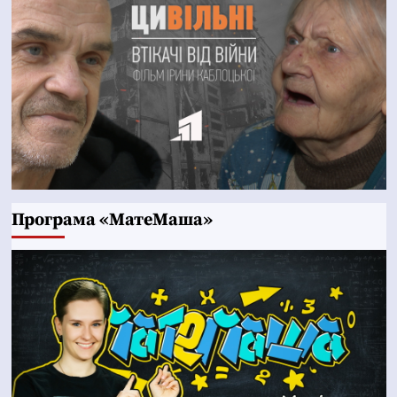
Програма «МатеМаша»