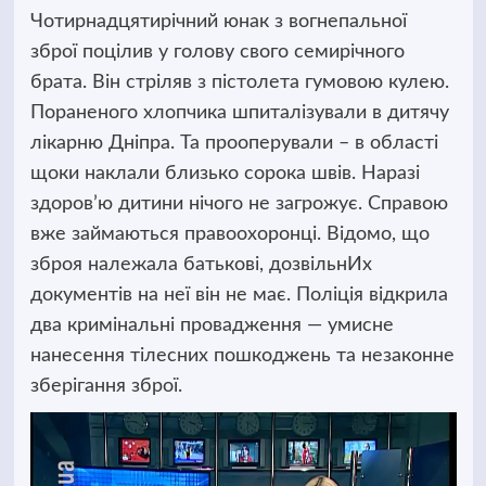
Чотирнадцятирічний юнак з вогнепальної
зброї поцілив у голову свого семирічного
брата. Він стріляв з пістолета гумовою кулею.
Пораненого хлопчика шпиталізували в дитячу
лікарню Дніпра.
Та прооперували – в області
щоки наклали близько сорока швів. Наразі
здоров’ю дитини нічого не загрожує. Справою
вже займаються правоохоронці. Відомо, що
зброя належала батькові, дозвільнИх
документів на неї він не має. Поліція відкрила
два кримінальні провадження — умисне
нанесення тілесних пошкоджень та незаконне
зберігання зброї.
Відеопрогравач