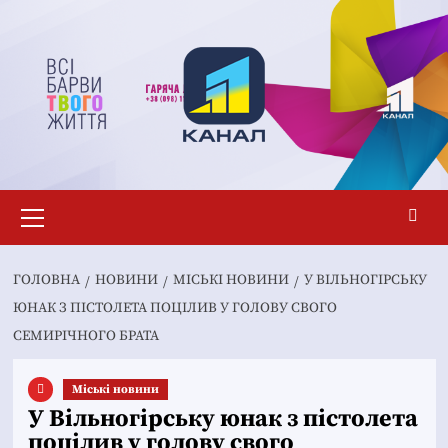
Перейти
до
вмісту
Основне
меню
ГОЛОВНА
НОВИНИ
MІСЬКІ НОВИНИ
У ВІЛЬНОГІРСЬКУ
ЮНАК З ПІСТОЛЕТА ПОЦІЛИВ У ГОЛОВУ СВОГО
СЕМИРІЧНОГО БРАТА
Mіські новини
У Вільногірську юнак з пістолета
поцілив у голову свого