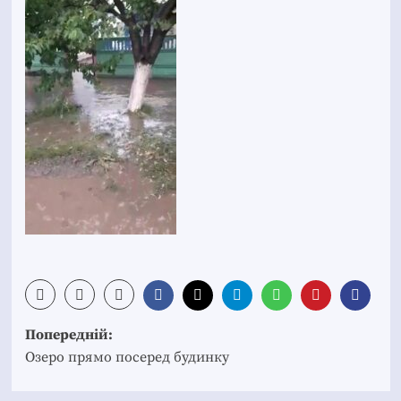
Post
Попередній:
navigation
Озеро прямо посеред будинку