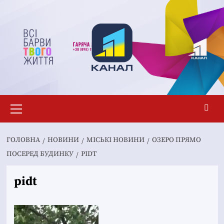
Перейти
до
вмісту
Основне
меню
ГОЛОВНА
НОВИНИ
MІСЬКІ НОВИНИ
ОЗЕРО ПРЯМО
ПОСЕРЕД БУДИНКУ
PIDT
pidt