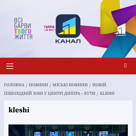
Перейти
до
вмісту
Основне
меню
ГОЛОВНА
НОВИНИ
MІСЬКІ НОВИНИ
НОВІЙ
ПІШОХІДНІЙ ЗОНІ У ЦЕНТРІ ДНІПРА – БУТИ
KLESHI
kleshi
Відеопрогравач