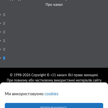
Про канал
Facebook
YouTube
Telegram
Instagram
Twitter
Google
News
© 1998-2026 Copyright © «11 канал» Всі права захищені.
При повному або частковому використанні матеріалів сайту
11tv.dp.ua відкрите гіперпосилання на першоджерело
обов'язкове, розташування гіперпосилання не нижче другого
Ми використовуємо
cookies
абзацу.
Використання фотографій та відео сайту 11tv.dp.ua
дозволяється за умови посилання на джерело та прямого