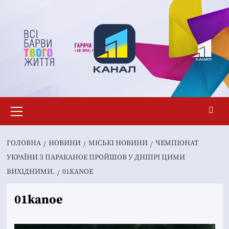
Перейти
до
вмісту
Основне
меню
ГОЛОВНА
НОВИНИ
MІСЬКІ НОВИНИ
ЧЕМПІОНАТ
УКРАЇНИ З ПАРАКАНОЕ ПРОЙШОВ У ДНІПРІ ЦИМИ
ВИХІДНИМИ.
01KANOE
01kanoe