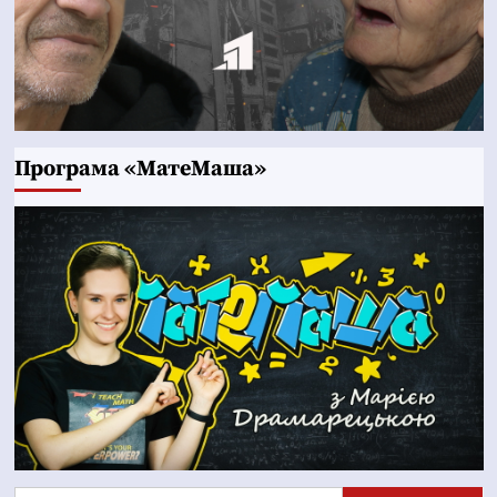
Програма «МатеМаша»