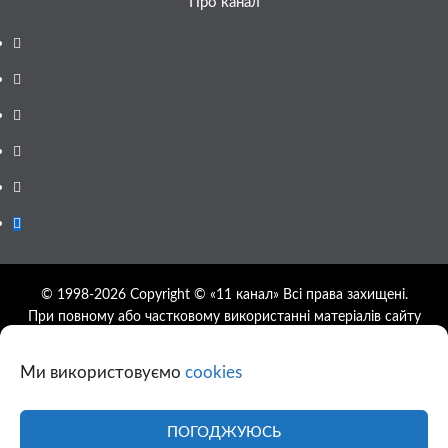
Про канал
Facebook
YouTube
Telegram
Instagram
Twitter
Google
News
© 1998-2026 Copyright © «11 канал» Всі права захищені.
При повному або частковому використанні матеріалів сайту
11tv.dp.ua відкрите гіперпосилання на першоджерело
обов'язкове, розташування гіперпосилання не нижче другого
Ми використовуємо
cookies
абзацу.
Використання фотографій та відео сайту 11tv.dp.ua
дозволяється за умови посилання на джерело та прямого
ПОГОДЖУЮСЬ