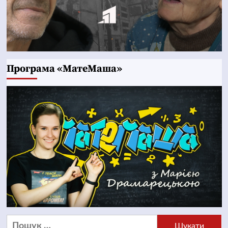
Програма «МатеМаша»
Пошук: