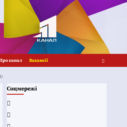
Про канал
Вакансії
BU
Соцмережі
Facebook
YouTube
Telegram