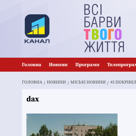
Перейти
до
вмісту
Головна
Новини
Програми
Телепрогра
ГОЛОВНА
НОВИНИ
MІСЬКІ НОВИНИ
45 ПОКРІВЕ
dax