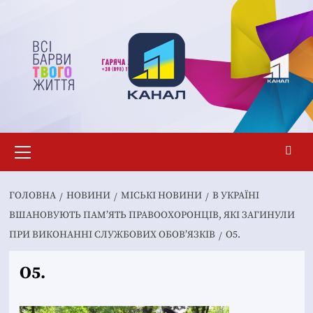
Перейти
до
вмісту
Основне
меню
ГОЛОВНА
НОВИНИ
MІСЬКІ НОВИНИ
В УКРАЇНІ
ВШАНОВУЮТЬ ПАМ’ЯТЬ ПРАВООХОРОНЦІВ, ЯКІ ЗАГИНУЛИ
ПРИ ВИКОНАННІ СЛУЖБОВИХ ОБОВ’ЯЗКІВ
O5.
O5.