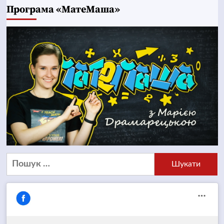
Програма «МатеМаша»
Пошук: