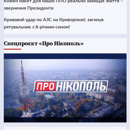
кожен пакет для нашої ППО реально захищає життя –
звернення Президента
Кривавий удар по АЗС на Криворіжжі: загинув
рятувальник з 8-річним сином!
Cпецпроєкт «Про Нікополь»