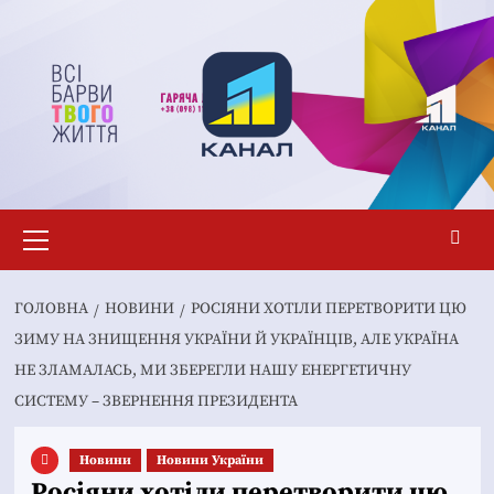
Перейти
до
вмісту
Основне
меню
ГОЛОВНА
НОВИНИ
РОСІЯНИ ХОТІЛИ ПЕРЕТВОРИТИ ЦЮ
ЗИМУ НА ЗНИЩЕННЯ УКРАЇНИ Й УКРАЇНЦІВ, АЛЕ УКРАЇНА
НЕ ЗЛАМАЛАСЬ, МИ ЗБЕРЕГЛИ НАШУ ЕНЕРГЕТИЧНУ
СИСТЕМУ – ЗВЕРНЕННЯ ПРЕЗИДЕНТА
Новини
Новини України
Росіяни хотіли перетворити цю