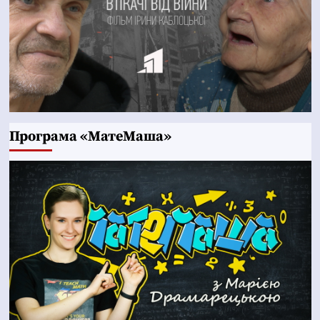
Програма «МатеМаша»