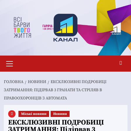
Перейти
до
вмісту
Основне
меню
ГОЛОВНА
НОВИНИ
ЕКСКЛЮЗИВНІ ПОДРОБИЦІ
ЗАТРИМАННЯ: ПІДІРВАВ 3 ГРАНАТИ ТА СТРІЛЯВ В
ПРАВООХОРОНЦІВ З АВТОМАТА
Mіські новини
Новини
ЕКСКЛЮЗИВНІ ПОДРОБИЦІ
ЗАТРИМАННЯ: Підірвав 3