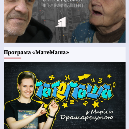
Програма «МатеМаша»