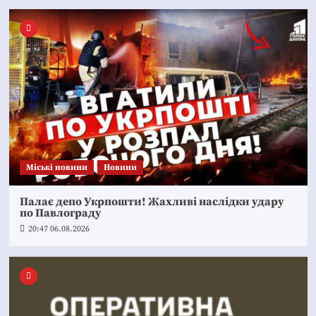
Mіські новини
Новини
Палає депо Укрпошти! Жахливі наслідки удару
по Павлограду
20:47 06.08.2026