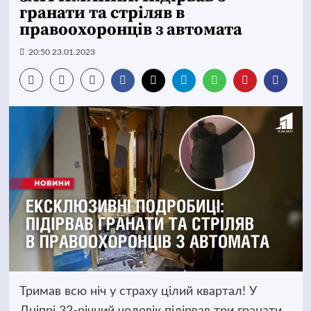
гранати та стріляв в
правоохоронців з автомата
20:50 23.01.2023
Тримав всю ніч у страху цілий квартал! У
Дніпрі 32-річний чоловік підірвав три гранати