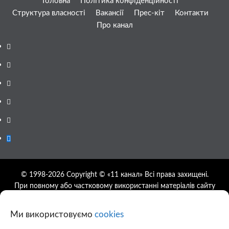
Головна
Політика конфіденційності
Структура власності
Вакансії
Прес-кіт
Контакти
Про канал
Facebook
YouTube
Telegram
Instagram
Twitter
Google
News
© 1998-2026 Copyright © «11 канал» Всі права захищені.
При повному або частковому використанні матеріалів сайту
11tv.dp.ua відкрите гіперпосилання на першоджерело
обов'язкове, розташування гіперпосилання не нижче другого
Ми використовуємо
cookies
абзацу.