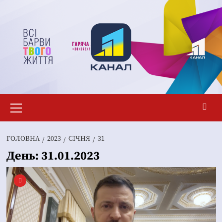
Перейти
до
вмісту
Основне
меню
ГОЛОВНА
2023
СІЧНЯ
31
День:
31.01.2023