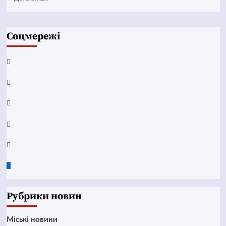
Соцмережі
Facebook
YouTube
Telegram
Instagram
Twitter
Google
News
Рубрики новин
Mіські новини