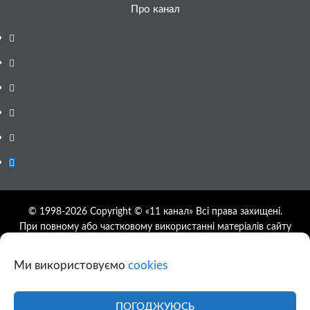
Про канал
Facebook
YouTube
Telegram
Instagram
Twitter
Google
News
© 1998-2026 Copyright © «11 канал» Всі права захищені.
При повному або частковому використанні матеріалів сайту
11tv.dp.ua відкрите гіперпосилання на першоджерело
обов'язкове, розташування гіперпосилання не нижче другого
Ми використовуємо
cookies
абзацу.
Використання фотографій та відео сайту 11tv.dp.ua
дозволяється за умови посилання на джерело та прямого
ПОГОДЖУЮСЬ