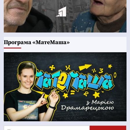
Програма «МатеМаша»
Пошук: