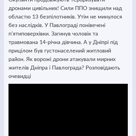
дронами цивільних! Сили ППО знищили над
областю 13 безпілотників. Утім не минулося
без наслідків. У Павлограді понівечені
п’ятиповерхівки. Загинув чоловік та
травмована 14-річна дівчина. А у Дніпрі під
прицілом був густонаселений житловий
район. Як ворожі дрони атакували мирних
жителів Дніпра і Павлограда? Розповідають
очевидці