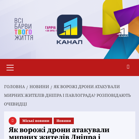
Перейти
до
вмісту
Основне
меню
ГОЛОВНА
НОВИНИ
ЯК ВОРОЖІ ДРОНИ АТАКУВАЛИ
МИРНИХ ЖИТЕЛІВ ДНІПРА І ПАВЛОГРАДА? РОЗПОВІДАЮТЬ
ОЧЕВИДЦІ
Mіські новини
Новини
Як ворожі дрони атакували
мирних жителів Дніпра і