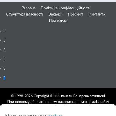
Головна
Політика конфіденційності
Структура власності
Вакансії
Прес-кіт
Контакти
Про канал
Facebook
YouTube
Telegram
Instagram
Twitter
Google
News
© 1998-2026 Copyright © «11 канал» Всі права захищені.
При повному або частковому використанні матеріалів сайту
11tv.dp.ua відкрите гіперпосилання на першоджерело
обов'язкове, розташування гіперпосилання не нижче другого