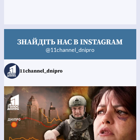
ЗНАЙДІТЬ НАС В INSTAGRAM
@11channel_dnipro
11channel_dnipro