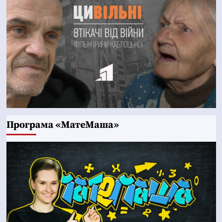
Програма «МатеМаша»