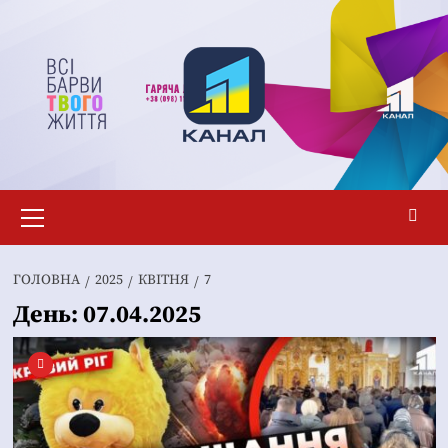
Перейти
до
вмісту
Основне
меню
ГОЛОВНА
2025
КВІТНЯ
7
День:
07.04.2025