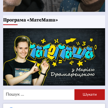
Програма «МатеМаша»
Пошук: