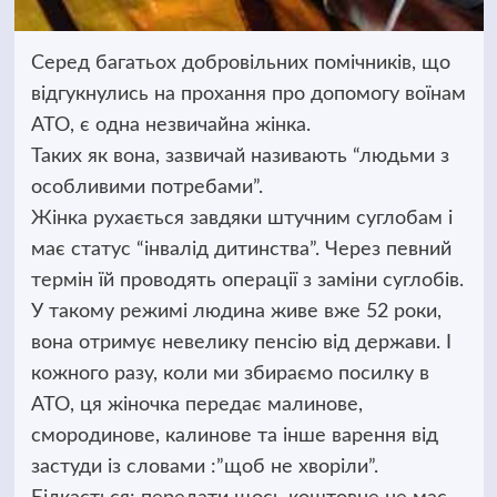
Серед багатьох добровільних помічників, що
відгукнулись на прохання про допомогу воїнам
АТО, є одна незвичайна жінка.
Таких як вона, зазвичай називають “людьми з
особливими потребами”.
Жінка рухається завдяки штучним суглобам і
має статус “інвалід дитинства”. Через певний
термін їй проводять операції з заміни суглобів.
У такому режимі людина живе вже 52 роки,
вона отримує невелику пенсію від держави. І
кожного разу, коли ми збираємо посилку в
АТО, ця жіночка передає малинове,
смородинове, калинове та інше варення від
застуди із словами :”щоб не хворіли”.