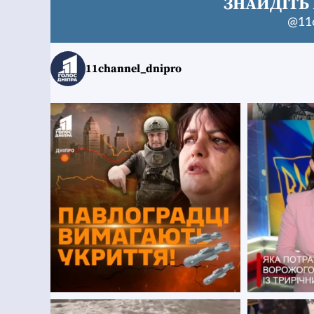
ЗНАЙДІТЬ 
@11c
11channel_dnipro