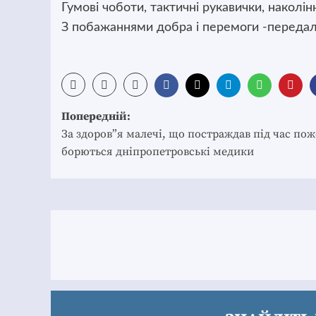
Гумові чоботи, тактичні рукавички, наколін
З побажаннями добра і перемоги -передал
Post
Попередній:
navigation
За здоров”я малечі, що постраждав під час пож
борються дніпропетровські медики