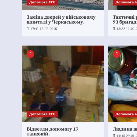
Допомога АТО
Допомога 
Заміна дверей у військовому
Тактичні 
шпиталі у Черкаському.
93 бригад
17:41 13.02.2015
13:32 12.02.
Допомога АТО
Допомога 
Відвезли допомогу 17
Людина щ
танковій.
14:15 29.01.