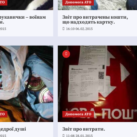
АТО
Допомога АТО
рукавички – воїнам
Звіт про витрачены кошти,
и.
що надходять картку.
2015
16:10 06.02.2015
АТО
Допомога АТО
едрої душі
Звіт про витрати.
2015
11:08 28.01.2015