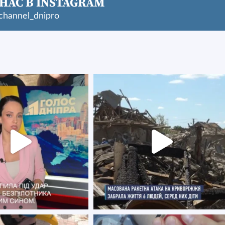
НАС В INSTAGRAM
hannel_dnipro