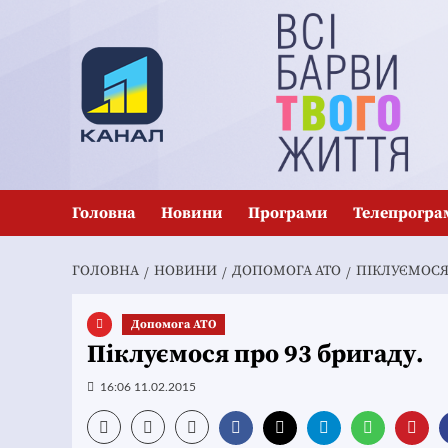
Перейти
до
вмісту
Головна
Новини
Програми
Телепрогра
ГОЛОВНА
НОВИНИ
ДОПОМОГА АТО
ПІКЛУЄМОСЯ 
Допомога АТО
Піклуємося про 93 бригаду.
16:06 11.02.2015