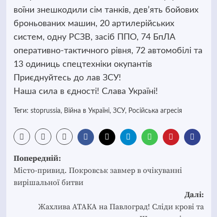
воїни знешкодили сім танків, дев’ять бойових
броньованих машин, 20 артилерійських
систем, одну РСЗВ, засіб ППО, 74 БпЛА
оперативно-тактичного рівня, 72 автомобілі та
13 одиниць спецтехніки окупантів
Приєднуйтесь до лав ЗСУ!
Наша сила в єдності! Слава Україні!
Теги:
stoprussia
,
Війна в Україні
,
ЗСУ
,
Російська агресія
Post
Попередній:
navigation
Місто-привид. Покровськ завмер в очікуванні
вирішальної битви
Далі:
Жахлива АТАКА на Павлоград! Сліди крові та