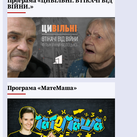
Програма «ЦИВІЛЬНІ. ВТІКАЧІ ВІД
ВІЙНИ.»
Програма «МатеМаша»