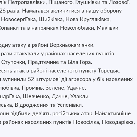
ік Петропавлівки, Піщаного, Глушківки та Лозової.
26 разів. Намагався вклинитися в нашу оборону
Новосергіївка, Шийківка, Нова Кругляківка,
опанки та в напрямках Новолюбівки, Макіївки,
дну атаку в районі Верхньокам’янки.
рази атакували у районах населених пунктів
 Ступочки, Предтечине та Біла Гора.
сять атак в районі населеного пункту Торецьк.
зупинили 52 штурмові дії агресора у бік населених
юбівка, Промінь, Зелене, Удачне,
ндріївка, Шевченко, Дачне, Улакли,
ська, Відродження та Успенівки.
ни відбили дев’ять російських атак. Найактивніше
 районах населених пунктів Новосілка, Новодарівка,