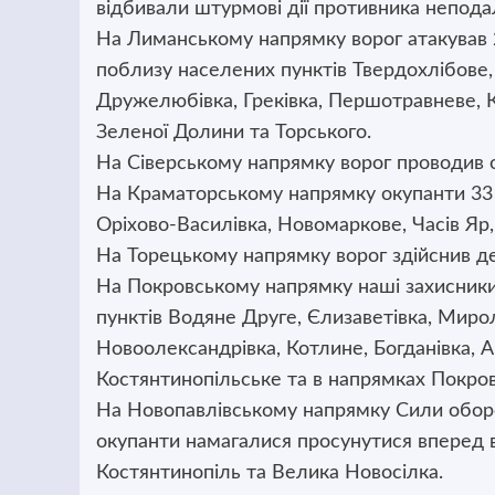
відбивали штурмові дії противника неподал
На Лиманському напрямку ворог атакував 
поблизу населених пунктів Твердохлібове, 
Дружелюбівка, Греківка, Першотравневе, К
Зеленої Долини та Торського.
На Сіверському напрямку ворог проводив о
На Краматорському напрямку окупанти 33 
Оріхово-Василівка, Новомаркове, Часів Яр,
На Торецькому напрямку ворог здійснив де
На Покровському напрямку наші захисники 
пунктів Водяне Друге, Єлизаветівка, Мирол
Новоолександрівка, Котлине, Богданівка, А
Костянтинопільське та в напрямках Покров
На Новопавлівському напрямку Сили оборо
окупанти намагалися просунутися вперед в
Костянтинопіль та Велика Новосілка.