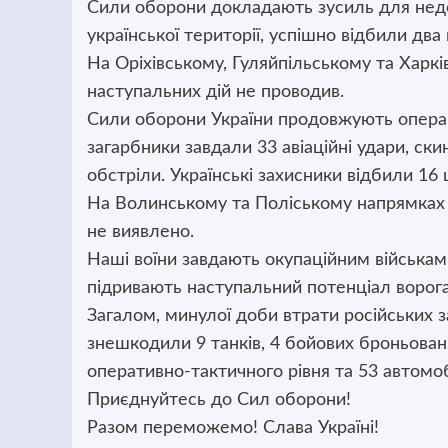
Сили оборони докладають зусиль для нед
української території, успішно відбили дв
На Оріхівському, Гуляйпільському та Харк
наступальних дій не проводив.
Сили оборони України продовжують операці
загарбники завдали 33 авіаційні удари, ск
обстріли. Українські захисники відбили 16
На Волинському та Поліському напрямках 
не виявлено.
Наші воїни завдають окупаційним військам в
підривають наступальний потенціал ворога
Загалом, минулої доби втрати російських за
знешкодили 9 танків, 4 бойових броньова
оперативно-тактичного рівня та 53 автомоб
Приєднуйтесь до Сил оборони!
Разом переможемо! Слава Україні!