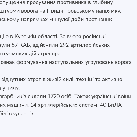
опущення просування противника в глибину
а штурми ворога на Придніпровському напрямку.
івському напрямках минулої доби противник
ю в Курській області. За вчора російські
инули 57 КАБ, здійснили 292 артилерійських
 штурмових дій агресора.
ознак формування наступальних угруповань ворога
ідчутних втрат в живій силі, техніці та активно
 у тилу.
гарбників склали 1720 осіб. Також українські воїни
них машини, 14 артилерійських систем, 40 БпЛА
ілі окупантів.