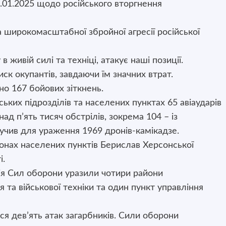
.01.2025 щодо російського вторгнення
 широкомасштабної збройної агресії російської
живій силі та техніці, атакує наші позиції.
ск окупантів, завдаючи їм значних втрат.
но 167 бойових зіткнень.
ських підрозділів та населених пунктах 65 авіаударів
ад п’ять тисяч обстрілів, зокрема 104 – із
учив для ураження 1969 дронів-камікадзе.
йонах населених пунктів Берислав Херсонської
і.
рія Сил оборони уразили чотири райони
та військової техніки та один пункт управління
ся дев’ять атак загарбників. Сили оборони