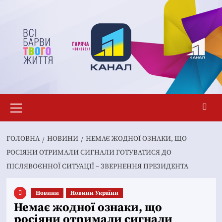
Перейти
до
вмісту
Основне
меню
ГОЛОВНА
НОВИНИ
НЕМАЄ ЖОДНОЇ ОЗНАКИ, ЩО
РОСІЯНИ ОТРИМАЛИ СИГНАЛИ ГОТУВАТИСЯ ДО
ПІСЛЯВОЄННОЇ СИТУАЦІЇ – ЗВЕРНЕННЯ ПРЕЗИДЕНТА
Новини
Новини України
Немає жодної ознаки, що
росіяни отримали сигнали