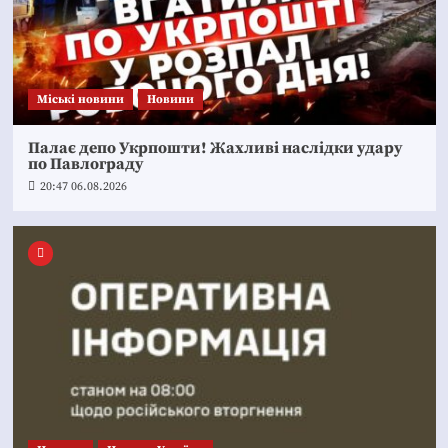
Mіські новини
Новини
Палає депо Укрпошти! Жахливі наслідки удару
по Павлограду
20:47 06.08.2026