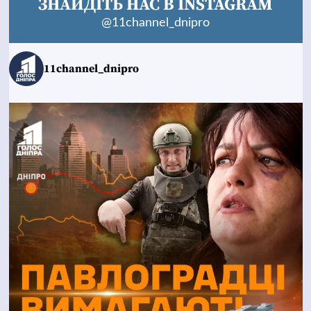
ЗНАЙДІТЬ НАС В INSTAGRAM
@11channel_dnipro
11channel_dnipro