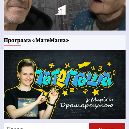
Програма «МатеМаша»
Пошук: