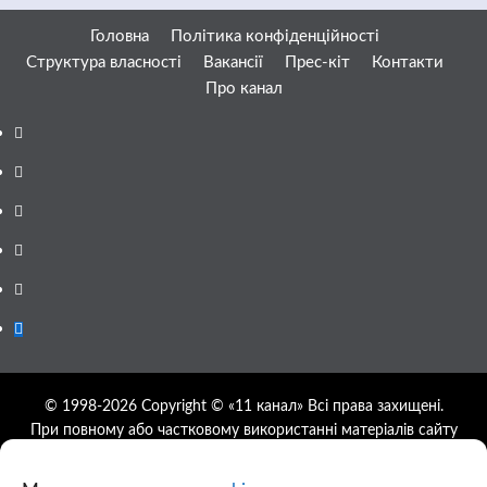
Головна
Політика конфіденційності
Структура власності
Вакансії
Прес-кіт
Контакти
Про канал
Facebook
YouTube
Telegram
Instagram
Twitter
Google
News
© 1998-2026 Copyright © «11 канал» Всі права захищені.
При повному або частковому використанні матеріалів сайту
11tv.dp.ua відкрите гіперпосилання на першоджерело
обов'язкове, розташування гіперпосилання не нижче другого