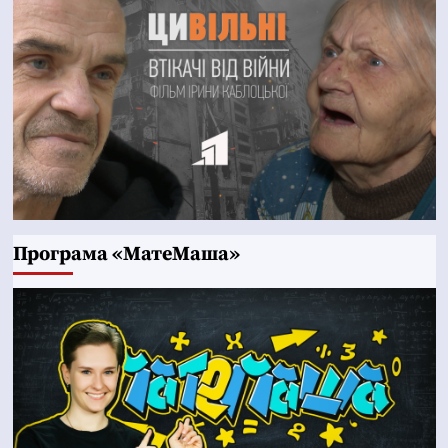
Програма «МатеМаша»