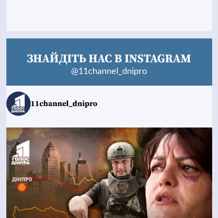
ЗНАЙДІТЬ НАС В INSTAGRAM
@11channel_dnipro
11channel_dnipro