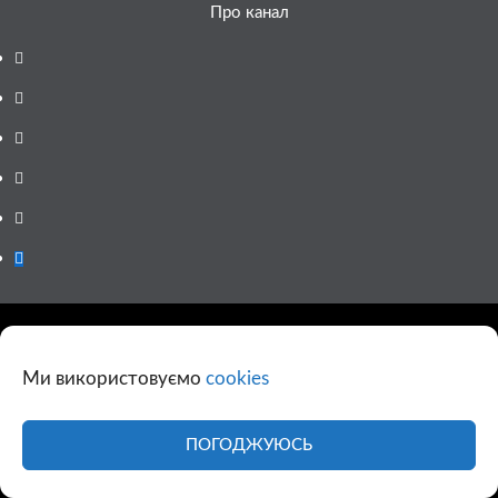
Про канал
Facebook
YouTube
Telegram
Instagram
Twitter
Google
News
© 1998-2026 Copyright © «11 канал» Всі права захищені.
При повному або частковому використанні матеріалів сайту
Ми використовуємо
cookies
11tv.dp.ua відкрите гіперпосилання на першоджерело
обов'язкове, розташування гіперпосилання не нижче другого
абзацу.
ПОГОДЖУЮСЬ
Використання фотографій та відео сайту 11tv.dp.ua
дозволяється за умови посилання на джерело та прямого