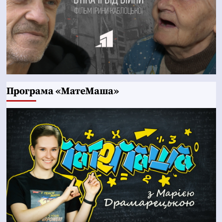
Програма «МатеМаша»