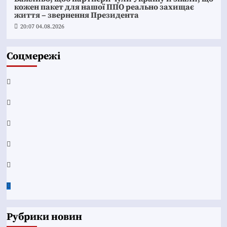
кожен пакет для нашої ППО реально захищає
життя – звернення Президента
20:07 04.08.2026
Соцмережі
Facebook
YouTube
Telegram
Instagram
Twitter
Google
News
Рубрики новин