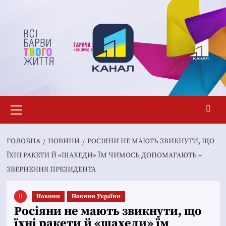
Перейти
до
вмісту
Основне
меню
ГОЛОВНА
НОВИНИ
РОСІЯНИ НЕ МАЮТЬ ЗВИКНУТИ, ЩО
ЇХНІ РАКЕТИ Й «ШАХЕДИ» ЇМ ЧИМОСЬ ДОПОМАГАЮТЬ –
ЗВЕРНЕННЯ ПРЕЗИДЕНТА
Новини
Новини України
Росіяни не мають звикнути, що
їхні ракети й «шахеди» їм