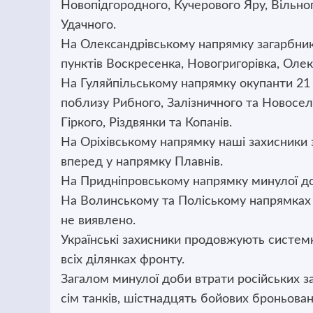
Новопідгородного, Кучерового Яру, Вільно
Удачного.
На Олександрівському напрямку загарбник
пунктів Воскресенка, Новогригорівка, Оле
На Гуляйпільському напрямку окупанти 21 
поблизу Рибного, Залізничного та Новоселі
Гіркого, Різдвянки та Копанів.
На Оріхівському напрямку наші захисники
вперед у напрямку Плавнів.
На Придніпровському напрямку минулої до
На Волинському та Поліському напрямках 
не виявлено.
Українські захисники продовжують систем
всіх ділянках фронту.
Загалом минулої доби втрати російських з
сім танків, шістнадцять бойових броньова