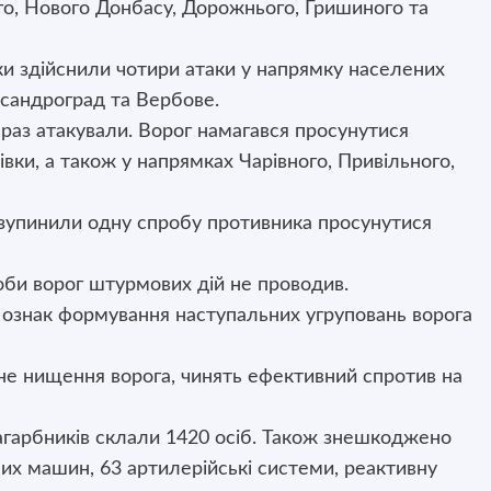
го, Нового Донбасу, Дорожнього, Гришиного та
и здійснили чотири атаки у напрямку населених
ксандроград та Вербове.
раз атакували. Ворог намагався просунутися
вки, а також у напрямках Чарівного, Привільного,
 зупинили одну спробу противника просунутися
би ворог штурмових дій не проводив.
ознак формування наступальних угруповань ворога
не нищення ворога, чинять ефективний спротив на
агарбників склали 1420 осіб. Також знешкоджено
них машин, 63 артилерійські системи, реактивну