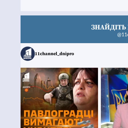
ЗНАЙДІТЬ 
@11c
11channel_dnipro