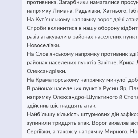
противника. Загарбники намагалися просуну
напрямку Лимана, Радьківки, Хатнього, Ізб
На Куп’янському напрямку ворог двічі атак
Спроби вклинитися в нашу оборону відбит
разів атакували в районах населених пункт
Новоселівки.
На Слов’янському напрямку противник здій
районах населених пунктів Закітне, Крива Л
Олександрівки.
На Краматорському напрямку минулої доби
В районах населених пунктів Русин Яр, Плещ
напрямку Олександро-Шультиного й Степан
здійснив шістнадцять атак.
Найбільшу кількість штурмових дій зафікс
зупинили тридцять атак. Ворог виявляв ак
Сергіївки, а також у напрямку Мирного, Н