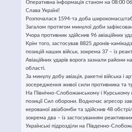
Оперативна інформація станом на 08:00 06
Слава Україні!
Розпочалася 1594-та доба широкомасштабно
Загалом протягом минулої доби зафіксован
Учора противник здійснив 96 авіаційних уда
Крім того, застосував 8825 дронів-камікадз
позицій наших військ, зокрема 37 – із реа
Авіаційних ударів ворога зазнали райони 
області.
За минулу добу авіація, ракетні війська і
зосередження живої сили противника та тр
На Північно-Слобожанському і Курському 
позиції Сил оборони. Водночас агресор зав
керованої авіабомби та здійснив 48 обстріл
зокрема два – із застосуванням реактивни
Українські підрозділи на Південно-Слобо