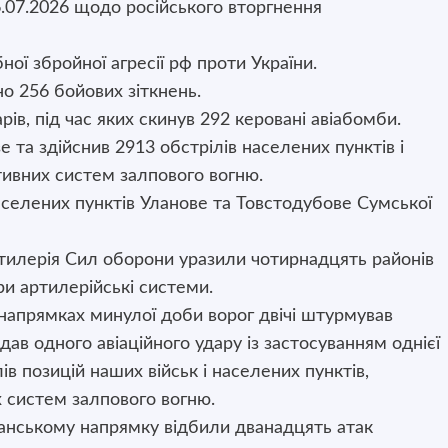
.07.2026 щодо російського вторгнення
ї збройної агресії рф проти України.
о 256 бойових зіткнень.
рів, під час яких скинув 292 керовані авіабомби.
е та здійснив 2913 обстрілів населених пунктів і
ктивних систем залпового вогню.
населених пунктів Уланове та Товстодубове Сумської
 артилерія Сил оборони уразили чотирнадцять районів
и артилерійські системи.
напрямках минулої доби ворог двічі штурмував
дав одного авіаційного удару із застосуванням однієї
ів позицій наших військ і населених пунктів,
х систем залпового вогню.
жанському напрямку відбили дванадцять атак