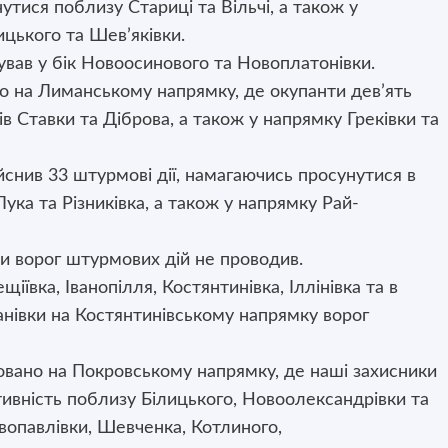
тися поблизу Стариці та Вільчі, а також у
ицького та Шев’яківки.
ував у бік Новоосинового та Новоплатонівки.
о на Лиманському напрямку, де окупанти дев’ять
ів Ставки та Діброва, а також у напрямку Греківки та
снив 33 штурмові дії, намагаючись просунутися в
ука та Різниківка, а також у напрямку Рай-
 ворог штурмових дій не проводив.
іївка, Іванопілля, Костянтинівка, Іллінівка та в
івки на Костянтинівському напрямку ворог
овано на Покровському напрямку, де наші захисники
тивність поблизу Білицького, Новоолександрівки та
овопавлівки, Шевченка, Котлиного,