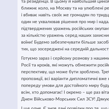
та резиденції. В цьому й найбільший цинізм
ближнє коло, на Москву та на улюблені рез
і вбиває навіть своїх же громадян по три
один не ухвалював рішення про мир і нада
підтверджених уражень російських окупан
за кількістю уражень серед наших захисни
воїни! Будемо забезпечувати більше засобів
тих, що зосереджені на середній дальності
Готуємо зараз і серйозну розмову з наши
Росії та кроків, які можуть обмежити росій
перспективу, що може бути зроблено. Треб
пропозиції, всі варіанти дипломатичні вже
попереду умови для достойного миру буд
всім, хто допомагає! І окремо – ще раз ві
Днем Військово-Морських Сил ЗСУ! Дякую в
І ще одне. Є знов дані розвідки про те, що