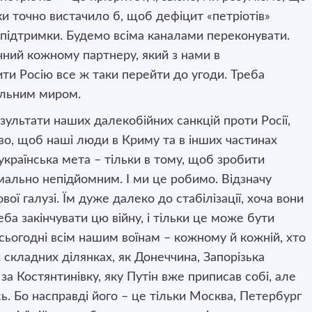
и точно вистачило б, щоб дефіцит «петріотів»
 підтримки. Будемо всіма каналами переконувати.
чний кожному партнеру, який з нами в
ти Росію все ж таки перейти до угоди. Треба
еальним миром.
ультати наших далекобійних санкцій проти Росії,
во, щоб наші люди в Криму та в інших частинах
 українська мета – тільки в тому, щоб зробити
мально непідйомним. І ми це робимо. Відзначу
ої галузі. Їм дуже далеко до стабілізації, хоча вони
ба закінчувати цю війну, і тільки це може бути
сьогодні всім нашим воїнам – кожному й кожній, хто
х складних ділянках, як Донеччина, Запорізька
за Костянтинівку, яку Путін вже приписав собі, але
сь. Бо насправді його – це тільки Москва, Петербург