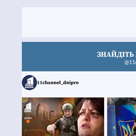
ЗНАЙДІТЬ 
@11c
11channel_dnipro