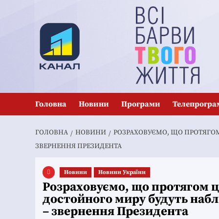
Перейти
до
вмісту
Головна
Новини
Програми
Телепрогра
ГОЛОВНА
НОВИНИ
РОЗРАХОВУЄМО, ЩО ПРОТЯГО
ЗВЕРНЕННЯ ПРЕЗИДЕНТА
Новини
Новини України
Розраховуємо, що протягом ц
достойного миру будуть набл
– звернення Президента