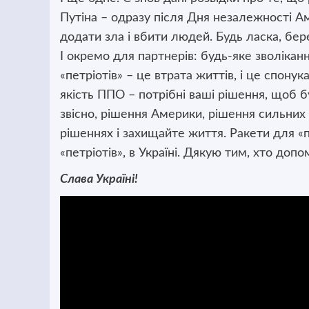
Путіна – одразу після Дня незалежності Ам
додати зла і вбити людей. Будь ласка, бере
І окремо для партнерів: будь-яке зволіка
«петріотів» – це втрата життів, і це спонук
якість ППО – потрібні ваші рішення, щоб бу
звісно, рішення Америки, рішення сильних в
рішеннях і захищайте життя. Ракети для «пе
«петріотів», в Україні. Дякую тим, хто доп
Слава Україні!