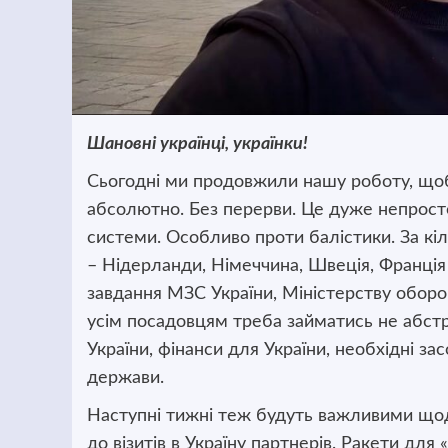
Шановні українці, українки!
Сьогодні ми продовжили нашу роботу, щоб
абсолютно. Без перерви. Це дуже непрост
системи. Особливо проти балістики. За кі
– Нідерланди, Німеччина, Швеція, Франція
завдання МЗС України, Міністерству оборо
усім посадовцям треба займатись не абст
України, фінанси для України, необхідні за
держави.
Наступні тижні теж будуть важливими щод
до візитів в Україну партнерів. Ракети для «