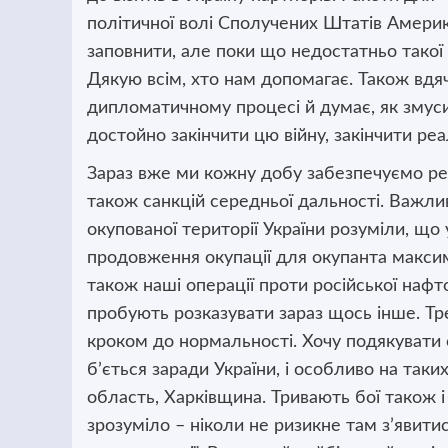
політичної волі Сполучених Штатів Америк
заповнити, але поки що недостатньо такої
Дякую всім, хто нам допомагає. Також вдя
дипломатичному процесі й думає, як змуси
достойно закінчити цю війну, закінчити р
Зараз вже ми кожну добу забезпечуємо рез
також санкцій середньої дальності. Важли
окупованої території України розуміли, що
продовження окупації для окупанта макси
також наші операції проти російської нафтов
пробують розказувати зараз щось інше. Тре
кроком до нормальності. Хочу подякувати 
бʼється заради України, і особливо на таки
область, Харківщина. Тривають бої також і 
зрозуміло – ніколи не ризикне там з’явити