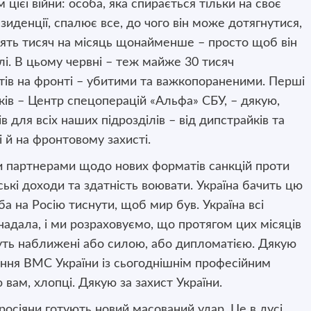
 цієї війни: особа, яка спирається тільки на своє
иденції, спалює все, до чого він може дотягнутися,
дцять тисяч на місяць щонайменше – просто щоб він
лі. В цьому червні – теж майже 30 тисяч
тів на фронті – убитими та важкопораненими. Перші
ків – Центр спецоперацій «Альфа» СБУ, – дякую,
 для всіх наших підрозділів – від дипстрайків та
 й на фронтовому захисті.
ми партнерами щодо нових форматів санкцій проти
ські доходи та здатність воювати. Україна бачить цю
а на Росію тиснути, щоб мир був. Україна всі
 надала, і ми розраховуємо, що протягом цих місяців
уть наближені або силою, або дипломатією. Дякую
тання ВМС України із сьогоднішнім професійним
ам, хлопці. Дякую за захист України.
 росіяни готують новий масований удар. Це в дусі