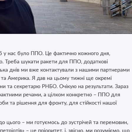
 у нас було ППО. Це фактично кожного дня,
о. Треба шукати ракети для ППО, додаткові
лька днів ми вже контактували з нашими партнерами
 та Америка. Я дав на цьому тижні ще окремі
ни та секретарю РНБО. Очікую на результати. Зараз
рактними речами, а цілком конкретно – ППО для
соби та рішення для фронту, для стійкості нашої
о цього – ми готуємось до зустрічей та перемовин,
петріотів» – це пріоритет, і, звісно, ми розуміємо, що