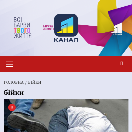
Перейти
до
вмісту
Основне
меню
ГОЛОВНА
БІЙКИ
бійки