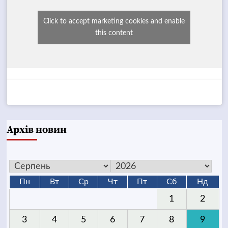
Click to accept marketing cookies and enable
this content
Архів новин
Пн
Вт
Ср
Чт
Пт
Сб
Нд
1
2
3
4
5
6
7
8
9