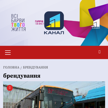
Перейти
до
вмісту
Основне
меню
ГОЛОВНА
БРЕНДУВАННЯ
брендування