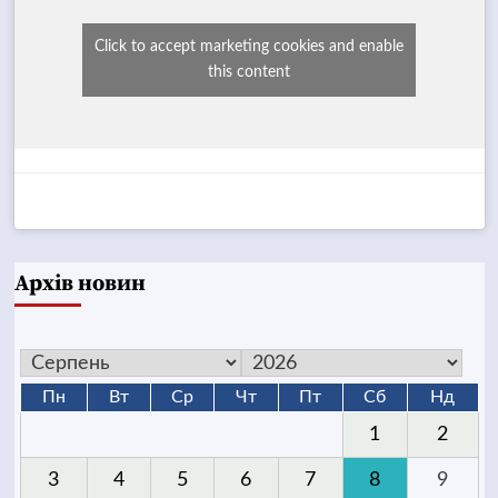
Click to accept marketing cookies and enable
this content
Архів новин
Пн
Вт
Ср
Чт
Пт
Сб
Нд
1
2
3
4
5
6
7
8
9