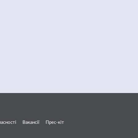
ласності
Вакансії
Прес-кіт