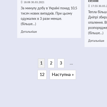
сезон
18:08 30.03.2021
17:55 30.03.
За минулу добу в Україні понад 10,5
Тепла більше
тисяч нових випадків. При цьому
Дніпрі зби
одужалих в 3 рази менше.
опалення. В
(більше…)
розпорядже
Детальніше
(більше…)
Детальніше
1
2
3
…
12
Наступна »