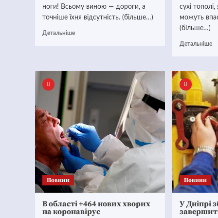
ноги! Всьому виною — дороги, а
сухі тополі,
точніше їхня відсутність. (більше…)
можуть впа
(більше…)
Детальніше
Детальніше
Новини
Новини
В області +464 нових хворих
У Дніпрі 
на коронавірус
завершит