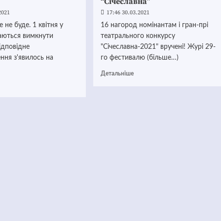
“Січеславна”
2021
17:46 30.03.2021
 не буде. 1 квітня у
16 нагород номінантам і гран-прі
раються вимкнути
театрального конкурсу
ідповідне
"Січеславна-2021" вручені! Журі 29-
ння з'явилось на
го фестивалю (більше…)
Детальніше