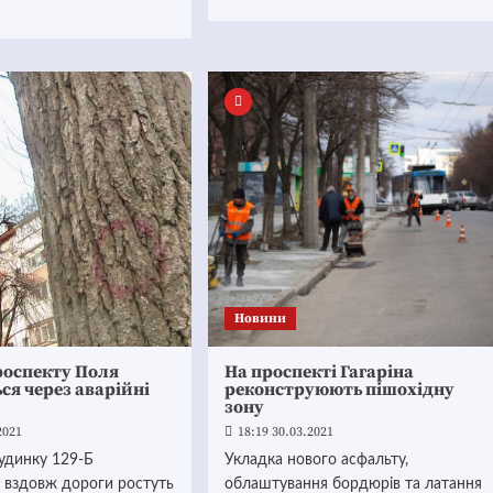
Новини
роспекту Поля
На проспекті Гагаріна
ся через аварійні
реконструюють пішохідну
зону
2021
18:19 30.03.2021
удинку 129-Б
Укладка нового асфальту,
: вздовж дороги ростуть
облаштування бордюрів та латання