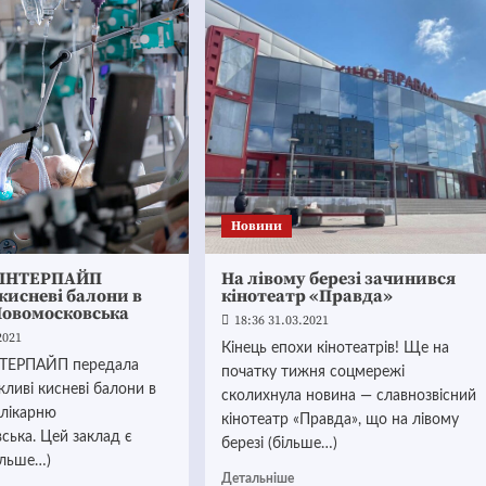
Новини
 ІНТЕРПАЙП
На лівому березі зачинився
кисневі балони в
кінотеатр «Правда»
Новомосковська
18:36 31.03.2021
2021
Кінець епохи кінотеатрів! Ще на
НТЕРПАЙП передала
початку тижня соцмережі
ливі кисневі балони в
сколихнула новина — славнозвісний
 лікарню
кінотеатр «Правда», що на лівому
ська. Цей заклад є
березі (більше…)
ільше…)
Детальніше