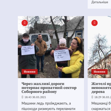
Детальніше
Новини
Новини
Через жахливі дороги
Жителі п
потерпає приватний сектор
непокоять
Соборного району
дерева
18:43 30.03.2021
18:29 30.03.
Машини ледь проїжджають, а
Мешканці б
пішоходи ризикують переламати
скаржаться