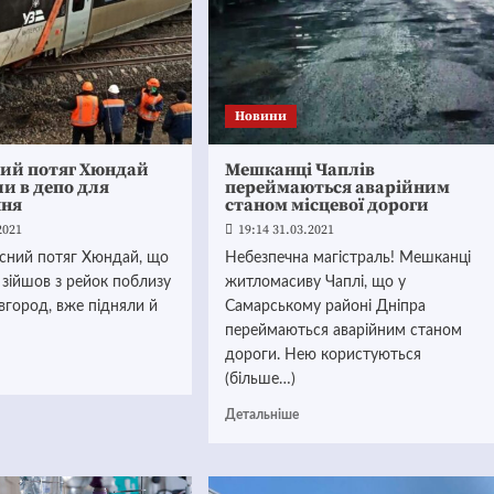
Новини
ий потяг Хюндай
Мешканці Чаплів
и в депо для
переймаються аварійним
ння
станом місцевої дороги
2021
19:14 31.03.2021
існий потяг Хюндай, що
Небезпечна магістраль! Мешканці
 зійшов з рейок поблизу
житломасиву Чаплі, що у
вгород, вже підняли й
Самарському районі Дніпра
переймаються аварійним станом
дороги. Нею користуються
(більше…)
Детальніше