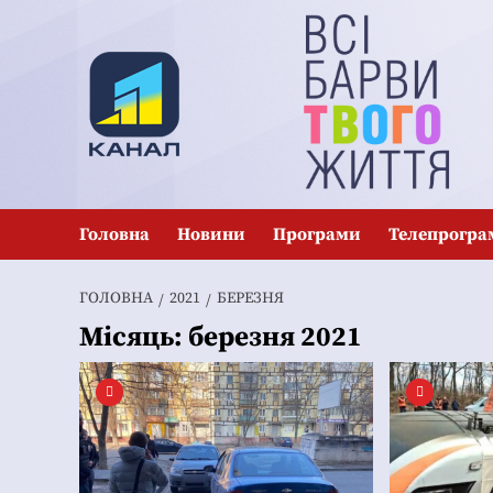
Перейти
до
вмісту
Головна
Новини
Програми
Телепрогра
ГОЛОВНА
2021
БЕРЕЗНЯ
Місяць:
березня 2021