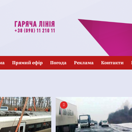
ма
Прямий ефір
Погода
Реклама
Контакти