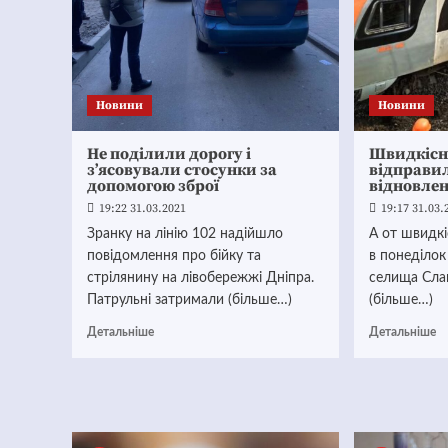
Новини
Новини
Не поділили дорогу і
Швидкісн
з’ясовували стосунки за
відправил
допомогою зброї
відновле
19:22 31.03.2021
19:17 31.03.
Зранку на лінію 102 надійшло
А от швидк
повідомлення про бійку та
в понеділок
стрілянину на лівобережжі Дніпра.
селища Сла
Патрульні затримали (більше…)
(більше…)
Детальніше
Детальніше