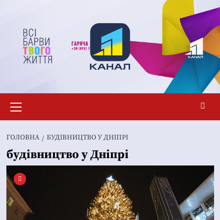
Перейти
до
вмісту
Основне
меню
ГОЛОВНА
БУДІВНИЦТВО У ДНІПРІ
будівництво у Дніпрі