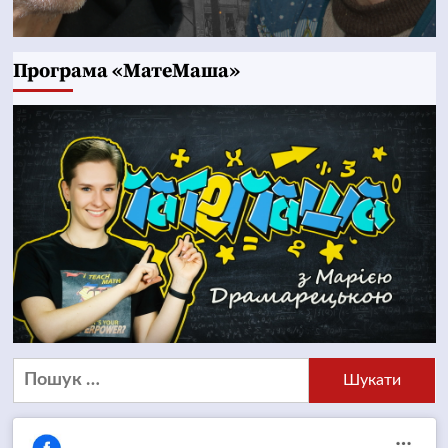
Програма «МатеМаша»
Пошук: