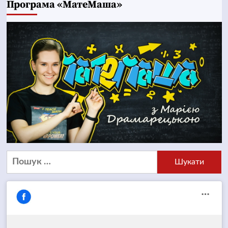
Програма «МатеМаша»
Пошук: