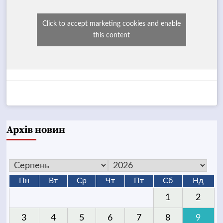
Click to accept marketing cookies and enable
this content
Архів новин
Пн
Вт
Ср
Чт
Пт
Сб
Нд
1
2
3
4
5
6
7
8
9