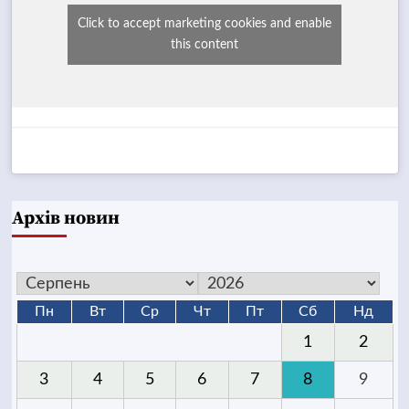
Click to accept marketing cookies and enable
this content
Архів новин
Пн
Вт
Ср
Чт
Пт
Сб
Нд
1
2
3
4
5
6
7
8
9