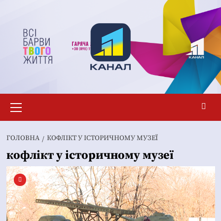
Перейти
до
вмісту
Основне
меню
ГОЛОВНА
КОФЛІКТ У ІСТОРИЧНОМУ МУЗЕЇ
кофлікт у історичному музеї