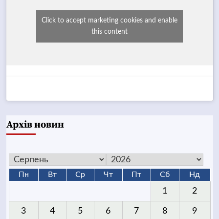
Click to accept marketing cookies and enable
this content
Архів новин
Пн
Вт
Ср
Чт
Пт
Сб
Нд
1
2
3
4
5
6
7
8
9