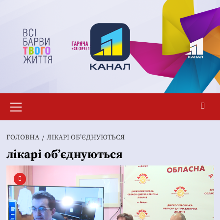
Перейти
до
вмісту
Основне
меню
ГОЛОВНА
ЛІКАРІ ОБ’ЄДНУЮТЬСЯ
лікарі об’єднуються