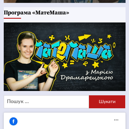
Програма «МатеМаша»
Пошук: