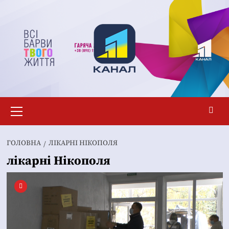
Перейти
до
вмісту
Основне
меню
ГОЛОВНА
ЛІКАРНІ НІКОПОЛЯ
лікарні Нікополя