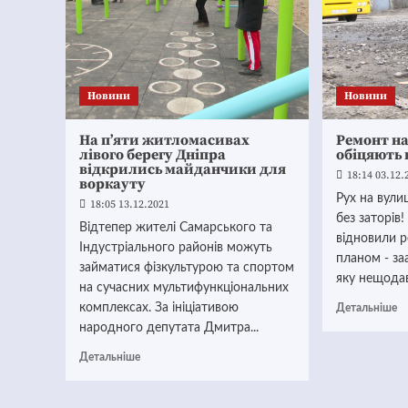
Новини
Новини
На п’яти житломасивах
Ремонт на
лівого берегу Дніпра
обіцяють 
відкрились майданчики для
18:14 03.12.
воркауту
Рух на вули
18:05 13.12.2021
без заторів
Відтепер жителі Самарського та
відновили р
Індустріального районів можуть
планом - за
займатися фізкультурою та спортом
яку нещодав
на сучасних мультифункціональних
комплексах. За ініціативою
Детальніше
народного депутата Дмитра...
Детальніше