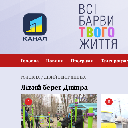
Перейти
до
вмісту
Головна
Новини
Програми
Телепрогра
ГОЛОВНА
ЛІВИЙ БЕРЕГ ДНІПРА
Лівий берег Дніпра