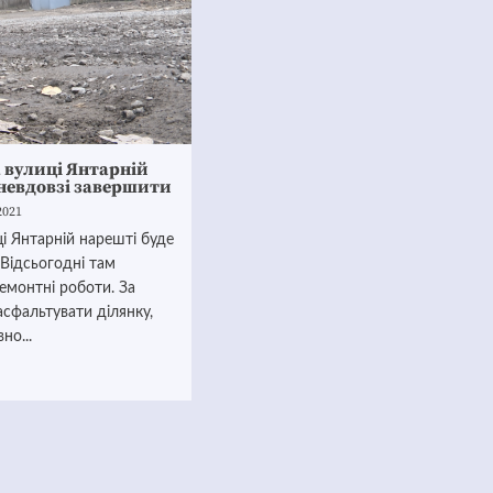
 вулиці Янтарній
невдовзі завершити
2021
ці Янтарній нарешті буде
! Відсьогодні там
емонтні роботи. За
асфальтувати ділянку,
но...