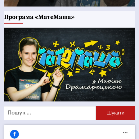
Програма «МатеМаша»
Пошук: