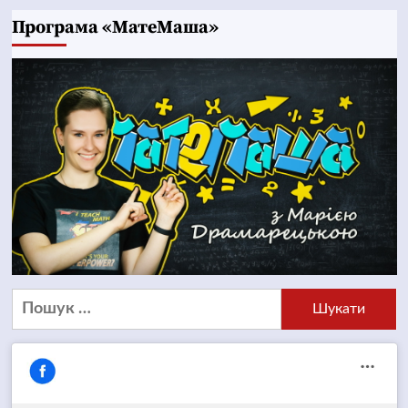
Програма «МатеМаша»
Пошук: