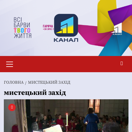
Перейти
до
вмісту
Основне
меню
ГОЛОВНА
МИСТЕЦЬКИЙ ЗАХІД
мистецький захід