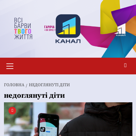
Перейти
до
вмісту
Основне
меню
ГОЛОВНА
НЕДОГЛЯНУТІ ДІТИ
недоглянуті діти