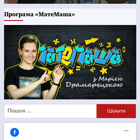
Програма «МатеМаша»
Пошук: