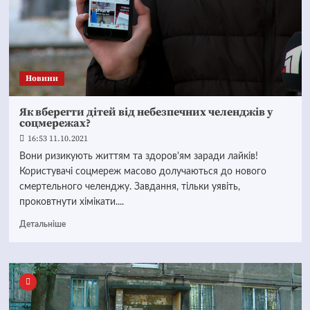
Новини
Як вберегти дітей від небезпечних челенджів у
соцмережах?
16:53 11.10.2021
Вони ризикують життям та здоров'ям заради лайків!
Користувачі соцмереж масово долучаються до нового
смертельного челенджу. Завдання, тільки уявіть,
проковтнути хімікати....
Детальніше