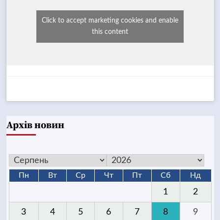
Click to accept marketing cookies and enable
this content
Архів новин
Пн
Вт
Ср
Чт
Пт
Сб
Нд
1
2
3
4
5
6
7
8
9