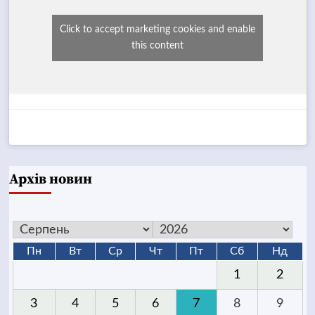
Click to accept marketing cookies and enable
this content
Архів новин
Пн
Вт
Ср
Чт
Пт
Сб
Нд
1
2
3
4
5
6
7
8
9