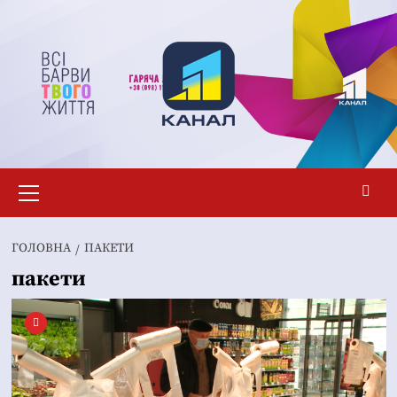
Перейти
до
вмісту
Основне
меню
ГОЛОВНА
ПАКЕТИ
пакети