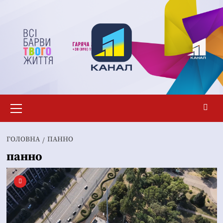
Перейти
до
вмісту
Основне
меню
ГОЛОВНА
ПАННО
панно