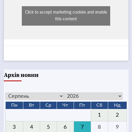
Click to accept marketing cookies and enable
this content
Архів новин
Пн
Вт
Ср
Чт
Пт
Сб
Нд
1
2
3
4
5
6
7
8
9