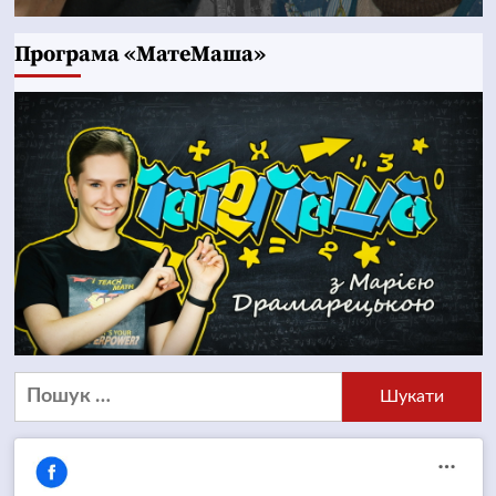
Програма «МатеМаша»
Пошук: