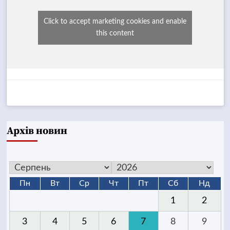
Click to accept marketing cookies and enable
this content
Архів новин
Пн
Вт
Ср
Чт
Пт
Сб
Нд
1
2
3
4
5
6
7
8
9