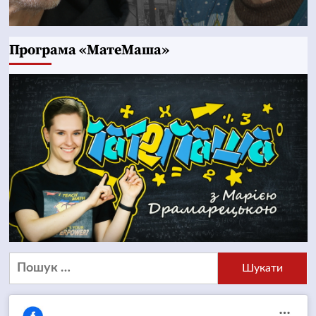
Програма «МатеМаша»
Пошук: