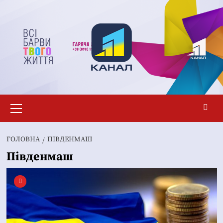
Перейти
до
вмісту
Основне
меню
ГОЛОВНА
ПІВДЕНМАШ
Південмаш