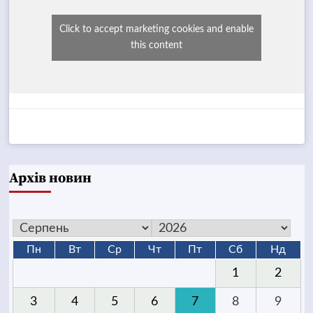
Click to accept marketing cookies and enable
this content
Архів новин
Пн
Вт
Ср
Чт
Пт
Сб
Нд
1
2
3
4
5
6
7
8
9