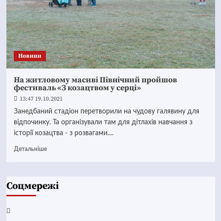
Новини
На житловому масиві Північний пройшов
фестиваль «З козацтвом у серці»
13:47 19.10.2021
Занедбаний стадіон перетворили на чудову галявину для
відпочинку. Та організували там для дітлахів навчання з
історії козацтва - з розвагами....
Детальніше
Соцмережі
Facebook