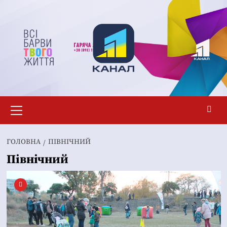
Перейти
до
вмісту
Основне
меню
ГОЛОВНА
ПІВНІЧНИЙ
Північний