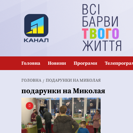
Перейти
до
вмісту
Головна
Новини
Програми
Телепрогра
ГОЛОВНА
ПОДАРУНКИ НА МИКОЛАЯ
подарунки на Миколая