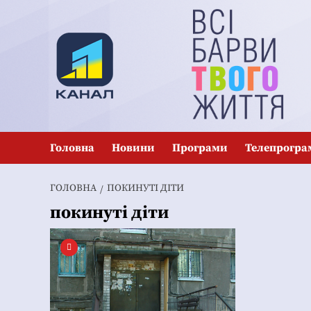
Перейти
до
вмісту
Головна
Новини
Програми
Телепрогра
ГОЛОВНА
ПОКИНУТІ ДІТИ
покинуті діти